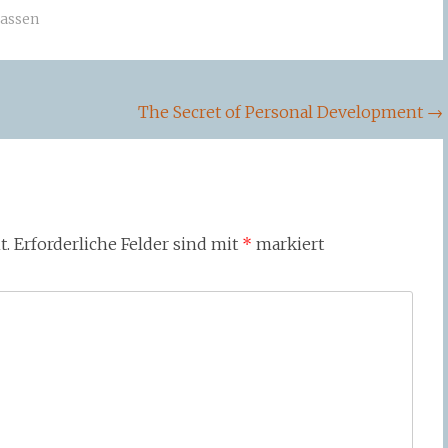
assen
The Secret of Personal Development
→
t.
Erforderliche Felder sind mit
*
markiert