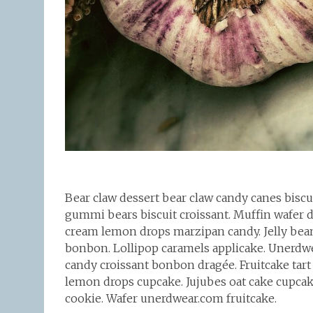
Bear claw dessert bear claw candy canes biscui
gummi bears biscuit croissant. Muffin wafer
cream lemon drops marzipan candy. Jelly bean
bonbon. Lollipop caramels applicake. Unerdw
candy croissant bonbon dragée. Fruitcake tar
lemon drops cupcake. Jujubes oat cake cupcak
cookie. Wafer unerdwear.com fruitcake.