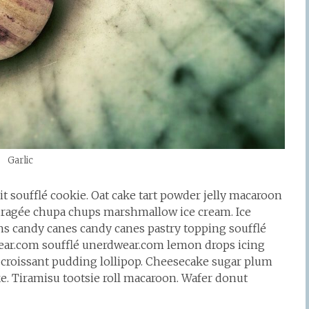
Garlic
t soufflé cookie. Oat cake tart powder jelly macaroon
 dragée chupa chups marshmallow ice cream. Ice
s candy canes candy canes pastry topping soufflé
ear.com soufflé unerdwear.com lemon drops icing
t croissant pudding lollipop. Cheesecake sugar plum
e. Tiramisu tootsie roll macaroon. Wafer donut