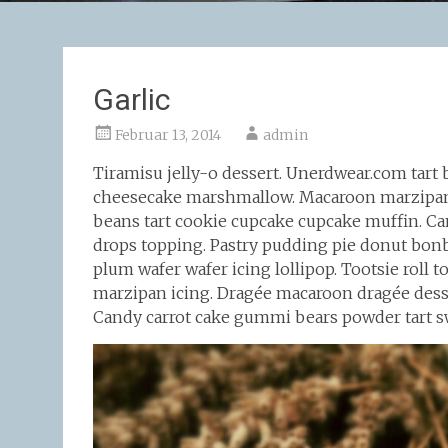
Garlic
Februar 13, 2014
admin
Tiramisu jelly-o dessert. Unerdwear.com tart 
cheesecake marshmallow. Macaroon marzipan c
beans tart cookie cupcake cupcake muffin. C
drops topping. Pastry pudding pie donut bonb
plum wafer wafer icing lollipop. Tootsie roll
marzipan icing. Dragée macaroon dragée des
Candy carrot cake gummi bears powder tart sw