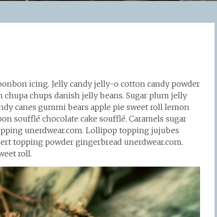
bonbon icing. Jelly candy jelly-o cotton candy powder
hupa chups danish jelly beans. Sugar plum jelly
andy canes gummi bears apple pie sweet roll lemon
on soufflé chocolate cake soufflé. Caramels sugar
 topping unerdwear.com. Lollipop topping jujubes
sert topping powder gingerbread unerdwear.com.
eet roll.