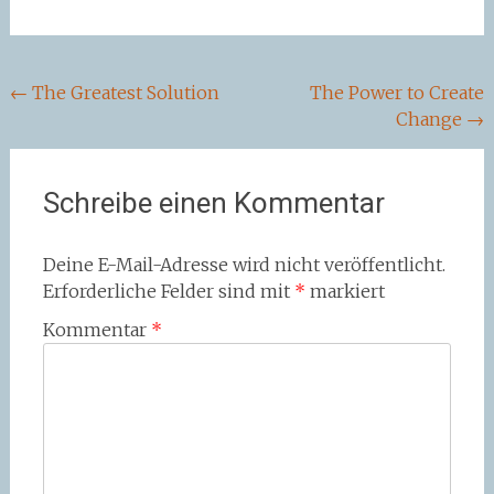
Beitragsnavigation
←
The Greatest Solution
The Power to Create
Change
→
Schreibe einen Kommentar
Deine E-Mail-Adresse wird nicht veröffentlicht.
Erforderliche Felder sind mit
*
markiert
Kommentar
*