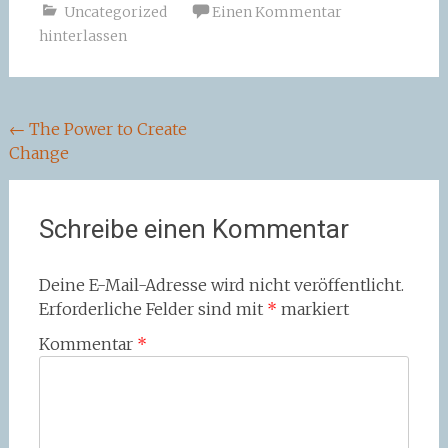
Uncategorized
Einen Kommentar
hinterlassen
Beitragsnavigation
←
The Power to Create
Change
Schreibe einen Kommentar
Deine E-Mail-Adresse wird nicht veröffentlicht.
Erforderliche Felder sind mit
*
markiert
Kommentar
*